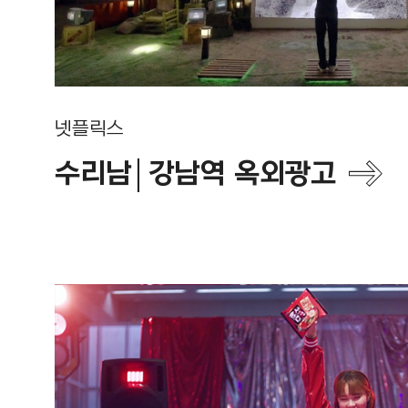
넷플릭스
수리남│강남역 옥외광고