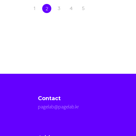
1
3
4
5
2
Contact
pagelab@pagelab.kr