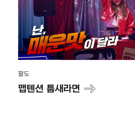
팔도
맵텐션 틈새라면