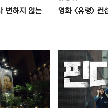
나 변하지 않는
영화 <유령> 컨