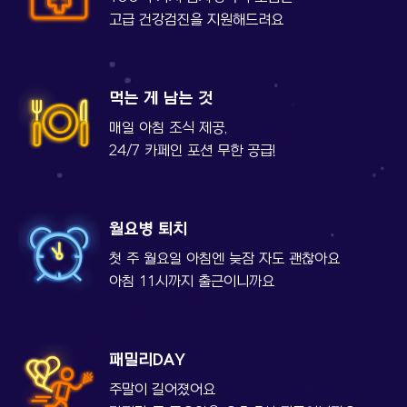
고급 건강검진을 지원해드려요
먹는 게 남는 것
매일 아침 조식 제공,
24/7 카페인 포션 무한 공급!
월요병 퇴치
첫 주 월요일 아침엔
늦잠 자도 괜찮아요
아침 11시까지 출근이니까요
패밀리DAY
주말이 길어졌어요