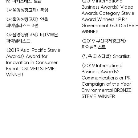
㈜ 피키스태프 설립
<2019 International
Business Awards> Video
<서울영상광고제> 동상
Awards Category Stevie
<서울영상광고제> 연출
Award Winners : P.R :
파이널리스트 3편
Government GOLD STEVI
WINNER
<서울영상광고제> 비TV부문
파이널리스트
<2019 부산국제광고제>
파이널리스트
<2019 Asia-Pacific Stevie
Awards> Award for
<뉴욕 페스티벌> Shortlist
Innovation in Consumer
<2019 International
Events : SILVER STEVIE
Business Awards>
WINNER
Communications or PR
Campaign of the Year :
Environmental BRONZE
STEVIE WINNER