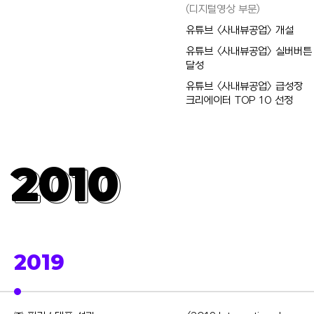
(디지털영상 부문)
유튜브 <사내뷰공업> 개설
유튜브 <사내뷰공업> 실버버튼
달성
유튜브 <사내뷰공업> 급성장
크리에이터 TOP 10 선정
2010
2010
2019