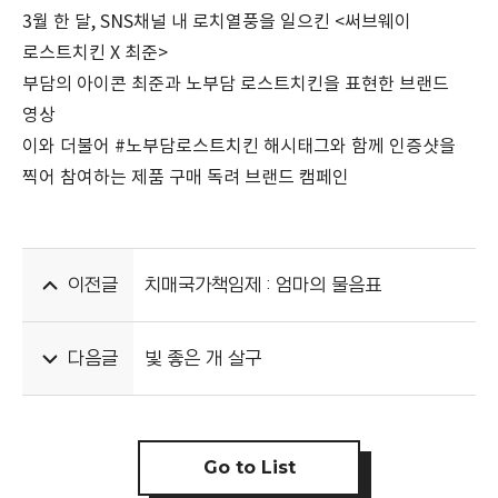
3월 한 달, SNS채널 내 로치열풍을 일으킨 <써브웨이
로스트치킨 X 최준>
부담의 아이콘 최준과 노부담 로스트치킨을 표현한 브랜드
영상
이와 더불어 #노부담로스트치킨 해시태그와 함께 인증샷을
찍어 참여하는 제품 구매 독려 브랜드 캠페인
이전글
치매국가책임제 : 엄마의 물음표
다음글
빛 좋은 개 살구
Go to List