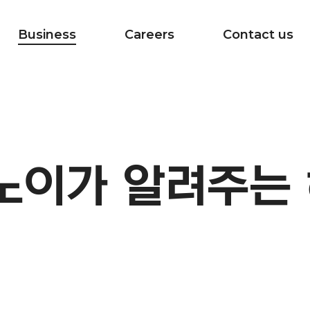
Business
Careers
Contact us
randed Content
Our culture
Social Media
Recruit
Original Content
People
미노이가 알려주는