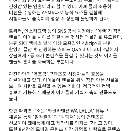
아잔다의 인기 요인은 파괴연구소만의 독보적인 기획력과
긴장감 있는 연출이라고 할 수 있다. 아빠 몰래 조용히
미션을 수행하는 ASMR과 예능적 요소를 결합해
시청자들도 숨죽이며 영상 속 상황에 몰입하게 된다.
트위터, 인스타그램 등의 SNS 공식 계정에선 ‘아빠’가 직접
팬들과 아이돌 사이를 연결하는 것처럼 과몰입을 유도한다.
본편 외에 멤버별 벌칙 영상 모음집인 <벌zip>과 본편
촬영이 끝난 후 진행하는 스피드 Q&A 미니 코너 <답해서
잠금해제> 등 추가 콘텐츠를 즐길 수 있다는 것도 아이돌
팬들의 흥미를 자극하는 부분이다.
아잔다만의 ‘역조공’ 콘텐츠도 시청자들의 호응을
이끌어내고 있다. 아이돌이 팬들을 위해 직접 만든 선물을
보내며 사랑을 표현할 수 있는 기회다. 적극적인 컴백
홍보가 가능하기 때문에 아이돌과 기획사 측의 만족도도
높다.
한편 파괴연구소는 ‘와랄라맨션 WA LALLA’ 유튜브
채널을 통해 ‘짤칵짤칵’과 ‘빅픽쳐’ 등의 컨텐츠를
선보이며 웹예능계 대표 제작사로 입지를 굳히고 있다.
또한 8년간의 모바일 콘텐츠 제작 경험을 바탕으로 콘텐츠